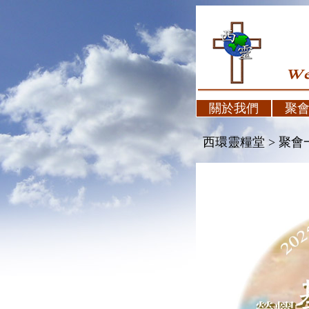
關於我們
聚
西環靈糧堂 > 聚會